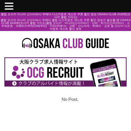
클럽 오사카 미나미 신사이바시 우메다 디스카운트 게스트 쿠폰 할인 정보 OSAKA CLUB GUIDE[오
사카 클럽 가이드]
클럽 오사카 미나미 신사이바시 우메다 클럽 디스카운트 게스트 쿠폰 할인 정보가 필요할 땐 OSAKA
CLUB GUIDE[오사카 클럽 가이드]클럽 오사카・미나미(신사이바시・난바・히가시신사이바시・소
우에몬쵸・아메리카무라(아메무라)・키타(우메다)・고베・산노미야・히메지・교토 등 간사이 디스
카운트 게스트 할인 정보
No Post.